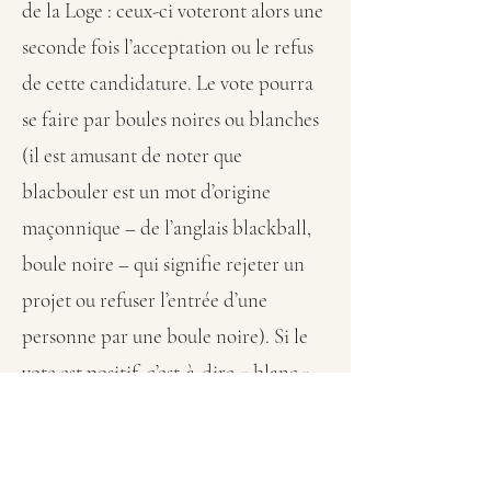
de la Loge : ceux-ci voteront alors une
seconde fois l’acceptation ou le refus
de cette candidature. Le vote pourra
se faire par boules noires ou blanches
(il est amusant de noter que
blacbouler est un mot d’origine
maçonnique – de l’anglais blackball,
boule noire – qui signifie rejeter un
projet ou refuser l’entrée d’une
personne par une boule noire). Si le
vote est positif, c’est-à-dire « blanc »,
le candidat sera alors reçu au cours
d’une cérémonie dont le souvenir lui
restera longtemps en mémoire.